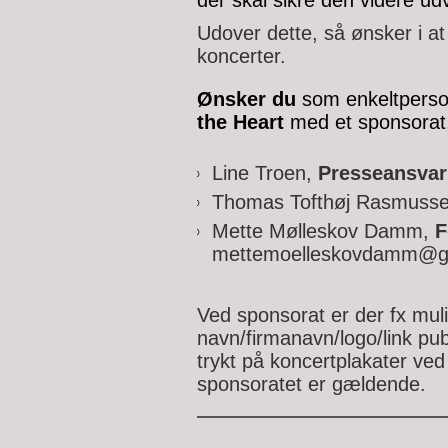
der skal sikre den videre ud
Udover dette, så ønsker i at
koncerter.
Ønsker du
som enkeltperson
the Heart
med et sponsorat, 
Line Troen,
Presseansvar
Thomas Tofthøj Rasmuss
Mette Mølleskov Damm,
F
mettemoelleskovdamm@g
​Ved sponsorat er der fx muli
navn/firmanavn/logo/link pu
trykt på koncertplakater ved
sponsoratet er gældende.