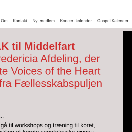
Om
Kontakt
Nyt medlem
Koncert kalender
Gospel Kalender
til Middelfart
redericia Afdeling, der
tte Voices of the Heart
fra Fællesskabspuljen
….
gå til workshops og træning til koret,