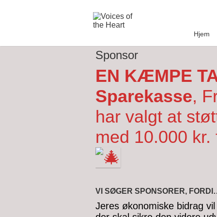
Skip
to
content
Hjem
Sponsor
EN KÆMPE TAK 
Sparekasse
, F
har valgt at stø
med 10.000 kr. 
VI SØGER SPONSORER, FORDI
Jeres økonomiske bidrag vil 