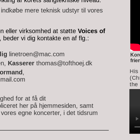
vikling af korets sangtekniske niveau.
 indkøbe mere teknisk udstyr til vores
 eller virksomhed at støtte
Voices of
beder vi dig kontakte en af flg.:
lig
linetroen@mac.com
Kor
fri
en,
Kasserer
thomas@tofthoej.dk
His
ormand
,
(Ch
mail.com
the 
ghed for at få dit
bliceret her på hjemmesiden, samt
 vores egne koncerter, i det tidsrum