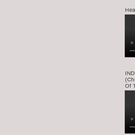
Hea
IND
(Ch
Of 