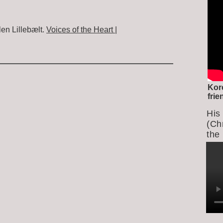
en Lillebælt.
Voices of the Heart |
Kor
fri
His
(Ch
the 