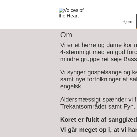
Skip
to
content
Hjem
Om
Vi er et herre og dame kor
4-stemmigt med en god forde
mindre gruppe ret seje Bass
Vi synger gospelsange og k
samt nye fortolkninger af s
engelsk.
Aldersmæssigt spænder vi fr
Trekantsområdet samt Fyn.
Koret er fuldt af sangglæ
Vi går meget op i, at vi h